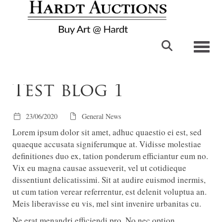
Toggl
Test blog 1
23/06/2020
General News
Lorem ipsum dolor sit amet, adhuc quaestio ei est, sed
quaeque accusata signiferumque at. Vidisse molestiae
definitiones duo ex, tation ponderum efficiantur eum no.
Vix eu magna causae assueverit, vel ut cotidieque
dissentiunt delicatissimi. Sit at audire euismod inermis,
ut cum tation verear referrentur, est delenit voluptua an.
Meis liberavisse eu vis, mel sint invenire urbanitas cu.
Ne erat menandri efficiendi pro. No nec option