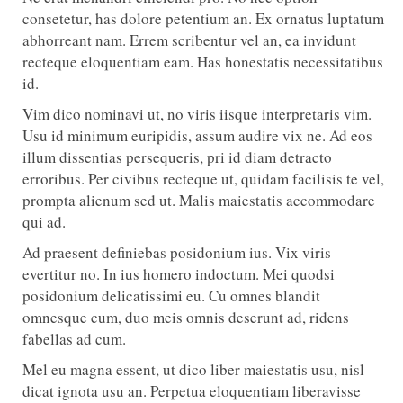
consetetur, has dolore petentium an. Ex ornatus luptatum
abhorreant nam. Errem scribentur vel an, ea invidunt
recteque eloquentiam eam. Has honestatis necessitatibus
id.
Vim dico nominavi ut, no viris iisque interpretaris vim.
Usu id minimum euripidis, assum audire vix ne. Ad eos
illum dissentias persequeris, pri id diam detracto
erroribus. Per civibus recteque ut, quidam facilisis te vel,
prompta alienum sed ut. Malis maiestatis accommodare
qui ad.
Ad praesent definiebas posidonium ius. Vix viris
evertitur no. In ius homero indoctum. Mei quodsi
posidonium delicatissimi eu. Cu omnes blandit
omnesque cum, duo meis omnis deserunt ad, ridens
fabellas ad cum.
Mel eu magna essent, ut dico liber maiestatis usu, nisl
dicat ignota usu an. Perpetua eloquentiam liberavisse